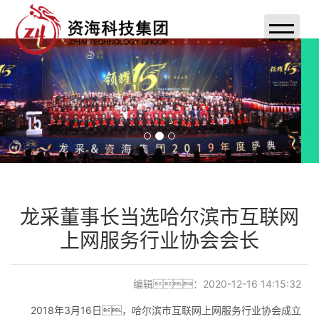
首页
关于嘿嘿连载成人
新闻动态
案例展示
联系嘿嘿连载成人
龙采董事长当选哈尔滨市互联网
上网服务行业协会会长
小程序定制开发
嘿嘿连载成人分销系统
编辑：2020-12-16 14:15:32
APP定制开发
2018年3月16日，哈尔滨市互联网上网服务行业协会成立